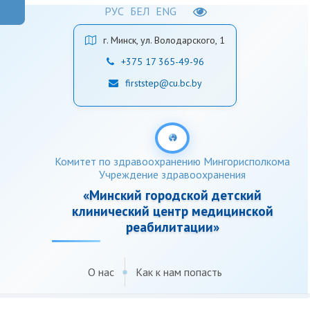
РУС
БЕЛ
ENG
г. Минск, ул. Володарского, 1
+375 17 365-49-96
firststep@cu.bc.by
Комитет по здравоохранению Мингорисполкома
Учреждение здравоохранения
«Минский городской детский
клинический центр медицинской
реабилитации»
О нас
Как к нам попасть