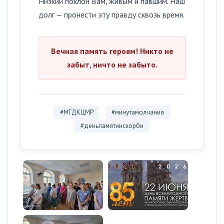
Низкий поклон Вам, живым и павшим. Наш
долг — пронести эту правду сквозь время.
Вечная память героям! Никто не
забыт, ничто не забыто.
#МГДКЦМР
#минутамолчания
#деньпамятиискорби